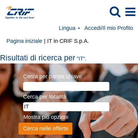
Lingua
Accedi/Il mio Profilo
(pagina
Pagina iniziale
|
IT in CRIF S.p.A.
corrente)
Risultati di ricerca per
"IT".
Cerca per parola chiave
Cerca per località
Mostra più opzioni