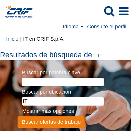
Idioma
Consulte el perfil
(página
Inicio
|
IT en CRIF S.p.A.
actual)
Resultados de búsqueda de
"IT".
Buscar por palabra clave
Buscar por ubicación
Mostrar más opciones