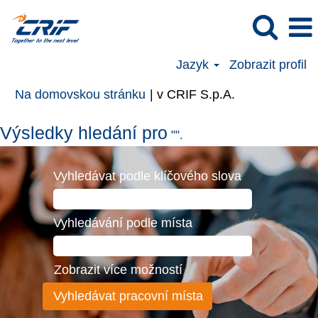
Jazyk
Zobrazit profil
(aktuální
Na domovskou stránku
|
v CRIF S.p.A.
strana)
Výsledky hledání pro
"".
Vyhledávat podle klíčového slova
Vyhledávání podle místa
Zobrazit více možností