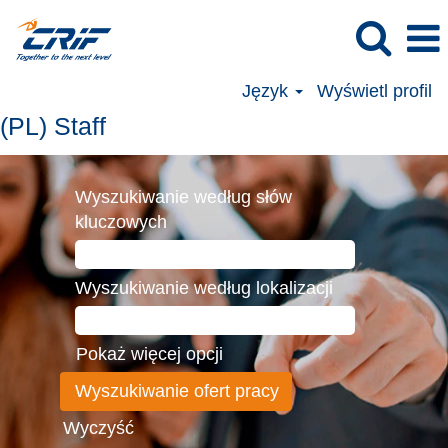
Język
Wyświetl profil
(PL) Staff
Wyszukiwanie według słów
kluczowych
Wyszukiwanie według lokalizacji
Pokaż więcej opcji
Wyczyść