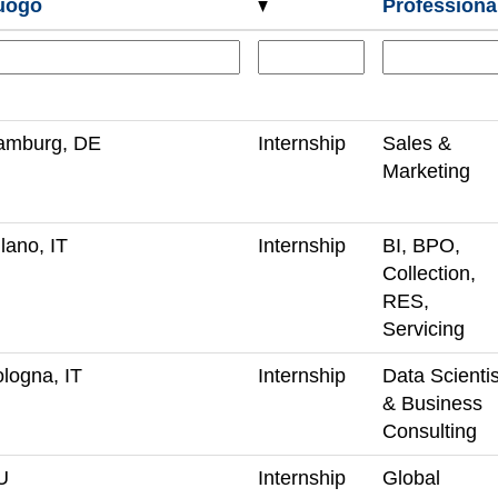
uogo
Professiona
amburg, DE
Internship
Sales &
Marketing
lano, IT
Internship
BI, BPO,
Collection,
RES,
Servicing
logna, IT
Internship
Data Scientis
& Business
Consulting
U
Internship
Global