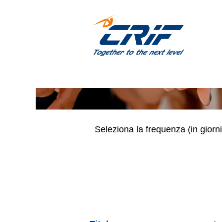
(IT) Internship
Cerca per parola chiave
Mostra più opzioni
Seleziona la frequenza (in giorni