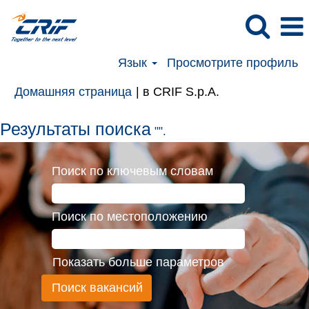
Язык
Просмотрите профиль
(текущая
Домашняя страница
|
в CRIF S.p.A.
страница)
Результаты поиска
"".
Поиск по ключевым словам
Поиск по местоположению
Показать больше параметров