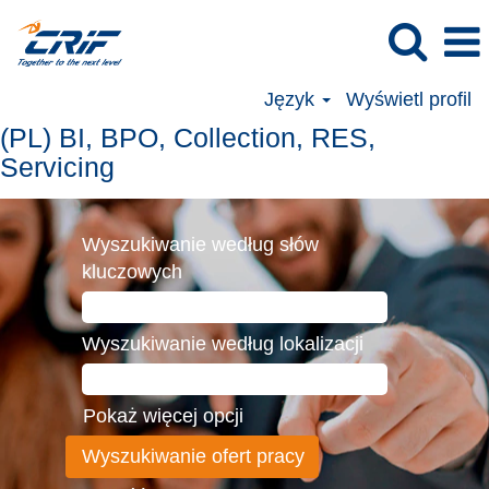
Język
Wyświetl profil
(PL)
(PL) BI, BPO, Collection, RES,
BI,
Servicing
BPO,
Collection,
Wyszukiwanie według słów
RES,
kluczowych
Servicing
Wyszukiwanie według lokalizacji
Pokaż więcej opcji