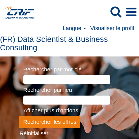
Langue
Visualiser le profil
(FR)
(FR) Data Scientist & Business
Data
Consulting
Scientist
&
Rechercher par mot-clé
Business
Consulting
Rechercher par lieu
Afficher plus d’options
Réinitialiser