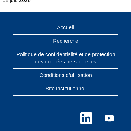
12 juil. 2026
Accueil
Recherche
Politique de confidentialité et de protection
des données personnelles
Conditions d’utilisation
Site institutionnel
S
S
’
’
o
o
u
u