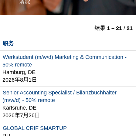
清除
结果
1 – 21
/
21
职务
Werkstudent (m/w/d) Marketing & Communication -
50% remote
Hamburg, DE
2026年8月1日
Senior Accounting Specialist / Bilanzbuchhalter
(m/w/d) - 50% remote
Karlsruhe, DE
2026年7月26日
GLOBAL CRIF SMARTUP
RU