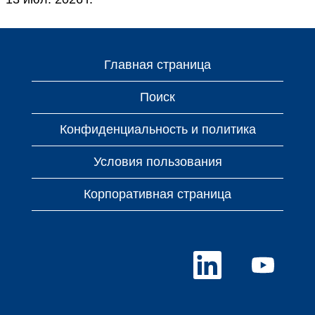
Главная страница
Поиск
Конфиденциальность и политика
Условия пользования
Корпоративная страница
О
О
т
т
к
к
р
р
ы
ы