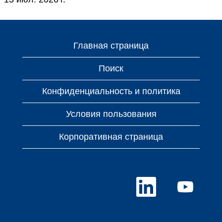
Главная страница
Поиск
Конфиденциальность и политика
Условия пользования
Корпоративная страница
О
О
т
т
к
к
р
р
ы
ы