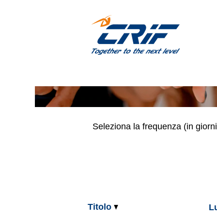
(IT) BI, BPO, Collection
Cerca per parola chiave
Mostra più opzioni
Seleziona la frequenza (in giorni
Titolo
L