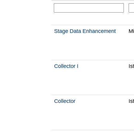
Stage Data Enhancement
Mi
Collector I
Is
Collector
Is