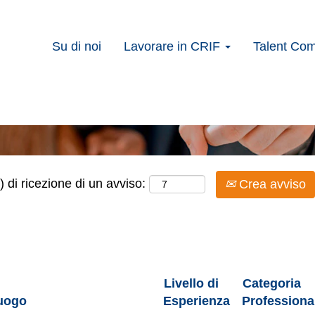
, RES, Servicing
Su di noi
Lavorare in CRIF
Talent Co
Cerca per località
) di ricezione di un avviso:
Crea avviso
Livello di
Categoria
uogo
Esperienza
Professiona