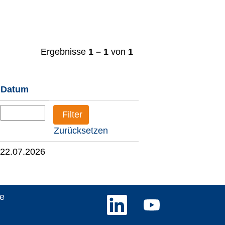
Ergebnisse
1 – 1
von
1
Datum
Zurücksetzen
22.07.2026
e
W
W
i
i
r
r
d
d