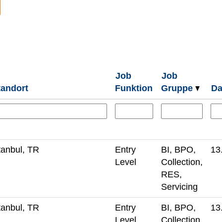
Job
Job
tandort
Funktion
Gruppe
D
tanbul, TR
Entry
BI, BPO,
13
Level
Collection,
RES,
Servicing
tanbul, TR
Entry
BI, BPO,
13
Level
Collection,