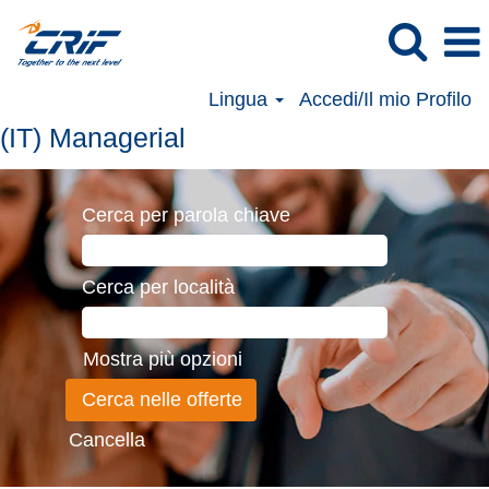
Lingua
Accedi/Il mio Profilo
(IT) Managerial
Cerca per parola chiave
Cerca per località
Mostra più opzioni
Cancella