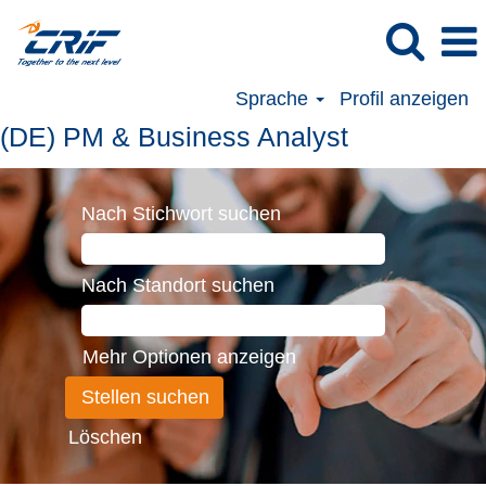
Sprache
Profil anzeigen
(DE)
(DE) PM & Business Analyst
PM
&
Nach Stichwort suchen
Business
Analyst
Nach Standort suchen
Mehr Optionen anzeigen
Löschen