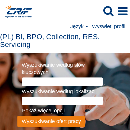
Język
Wyświetl profil
(PL)
(PL) BI, BPO, Collection, RES,
BI,
Servicing
BPO,
Collection,
Wyszukiwanie według słów
RES,
kluczowych
Servicing
Wyszukiwanie według lokalizacji
Pokaż więcej opcji