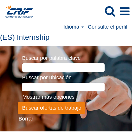
Idioma
Consulte el perfil
(ES)
(ES) Internship
Internship
Buscar por palabra clave
Buscar por ubicación
Mostrar más opciones
Borrar