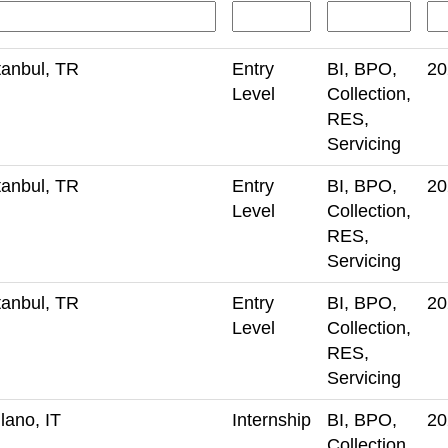
tanbul, TR
Entry
BI, BPO,
2
Level
Collection,
RES,
Servicing
tanbul, TR
Entry
BI, BPO,
2
Level
Collection,
RES,
Servicing
tanbul, TR
Entry
BI, BPO,
2
Level
Collection,
RES,
Servicing
lano, IT
Internship
BI, BPO,
2
Collection,