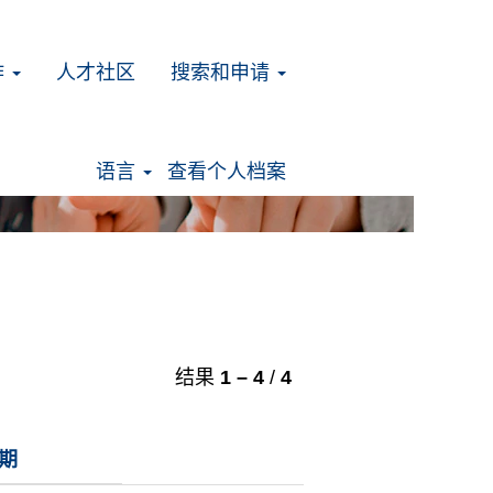
作
人才社区
搜索和申请
清除
语言
查看个人档案
结果
1 – 4
/
4
期