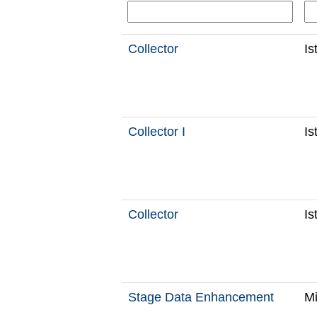
Collector
Is
Collector I
Is
Collector
Is
Stage Data Enhancement
Mi